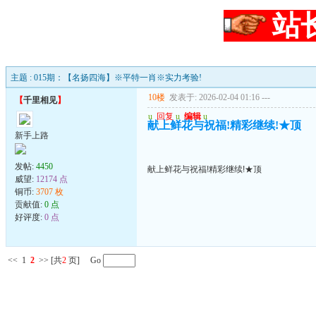
站
主题 : 015期：【名扬四海】※平特一肖※实力考验!
10楼
发表于: 2026-02-04 01:16
---
【
千里相见
】
u
回复
u
编辑
u
献上鲜花与祝福!精彩继续!★顶
新手上路
发帖:
4450
献上鲜花与祝福!精彩继续!★顶
威望:
12174 点
铜币:
3707 枚
贡献值:
0 点
好评度:
0 点
<<
1
2
>>
[共
2
页] Go