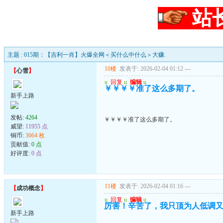
站
主题 : 015期：【吉利一肖】火爆全网＜买什么中什么＞大赚.
10楼
发表于: 2026-02-04 01:12
---
【
心雪
】
u
回复
u
编辑
u
￥￥￥￥准了这么多期了。
新手上路
发帖:
4264
￥￥￥￥准了这么多期了。
威望:
11955 点
铜币:
3664 枚
贡献值:
0 点
好评度:
0 点
11楼
发表于: 2026-02-04 01:16
---
【
成功概念
】
u
回复
u
编辑
u
厉害！辛苦了，我只顶为人低调
新手上路