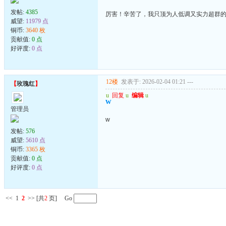
发帖:
4385
厉害！辛苦了，我只顶为人低调又实力超群
威望:
11979 点
铜币:
3640 枚
贡献值:
0 点
好评度:
0 点
12楼
发表于: 2026-02-04 01:21
---
【
玫瑰红
】
u
回复
u
编辑
u
w
管理员
w
发帖:
576
威望:
5610 点
铜币:
3365 枚
贡献值:
0 点
好评度:
0 点
<<
1
2
>>
[共
2
页] Go